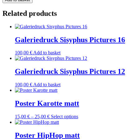
Pictures
21
Related products
quantity
Galeriedruck Sisyphus Pictures 16
100,00
€
Add to basket
Galeriedruck Sisyphus Pictures 12
100,00
€
Add to basket
Poster Karotte matt
Price
This
15,00
€
–
25,00
€
Select options
range:
product
15,00 €
has
through
multiple
Poster HipHop matt
25,00 €
variants.