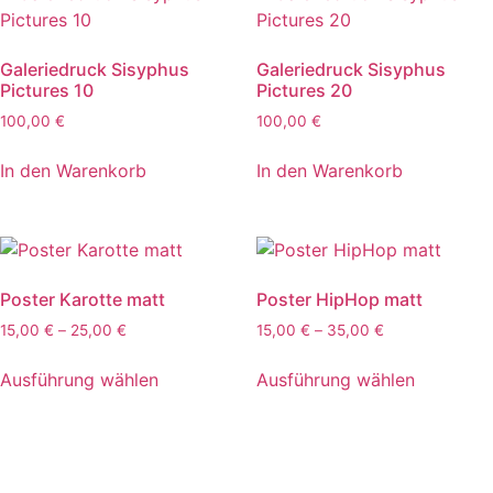
Galeriedruck Sisyphus
Galeriedruck Sisyphus
Pictures 10
Pictures 20
100,00
€
100,00
€
In den Warenkorb
In den Warenkorb
Poster Karotte matt
Poster HipHop matt
Preisspanne:
Preisspanne:
15,00
€
–
25,00
€
15,00
€
–
35,00
€
15,00 €
15,00 €
Dieses
Dieses
bis
bis
Ausführung wählen
Ausführung wählen
Produkt
Produkt
25,00 €
35,00 €
weist
weist
mehrere
mehrere
Varianten
Varianten
auf.
auf.