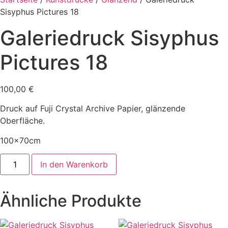
Sisyphus Pictures 18
Galeriedruck Sisyphus
Pictures 18
100,00
€
Druck auf Fuji Crystal Archive Papier, glänzende
Oberfläche.
100x70cm
Galeriedruck
In den Warenkorb
Sisyphus
Pictures
18
Menge
Ähnliche Produkte