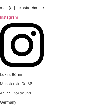
Die
Die
mail [at] lukasboehm.de
Optionen
Optionen
Instagram
können
können
auf
auf
der
der
Produktseite
Produktse
gewählt
gewählt
werden
werden
Lukas Böhm
Münsterstraße 88
44145 Dortmund
Germany