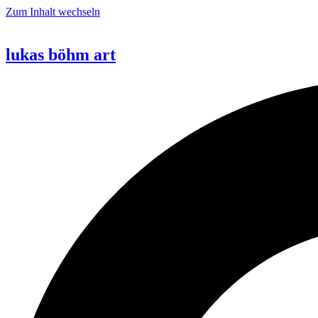
Zum Inhalt wechseln
lukas böhm art