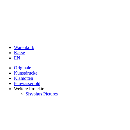
Warenkorb
Kasse
EN
Originale
Kunstdrucke
Klamotten
feinwasser old
Weitere Projekte
Sisyphus Pictures