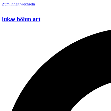
Zum Inhalt wechseln
lukas böhm art